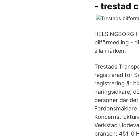
- trestad 
HELSINGBORG HAN
bilförmedling - d
alla märken.
Trestads Transpo
registrerad för 
registrering är b
näringsidkare, d
personer där det
Fordonsmäklare 
Koncernstrukture
Verkstad Uddeval
bransch: 45110 