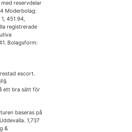
l med reservdelar
414 Moderbolag:
1, 451 94,
la registrerade
utiva
41. Bolagsform:
restad escort.
 På
ett bra sätt för
turen baseras på
Uddevalla. 1,737
ng &