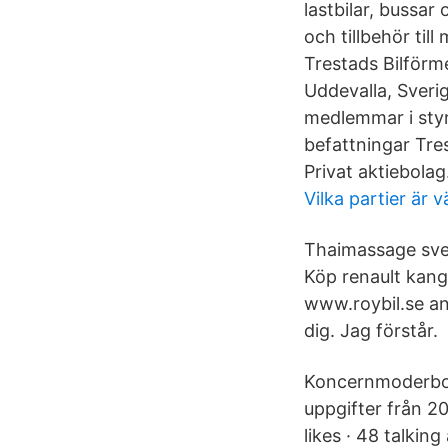
lastbilar, bussa
och tillbehör ti
Trestads Bilförm
Uddevalla, Sveri
medlemmar i styr
befattningar Tre
Privat aktiebolag
Vilka partier är 
Thaimassage sven
Köp renault kang
www.roybil.se an
dig. Jag förstår.
Koncernmoderbola
uppgifter från 2
likes · 48 talkin