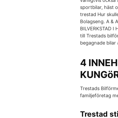
vanligtvis också 
sportbilar, häst
trestad Hur skul
Bolagseng. A & 
BILVERKSTAD I 
till Trestads bil
begagnade bilar 
4 INNE
KUNGöR
Trestads Bilförme
familjeföretag m
Trestad s