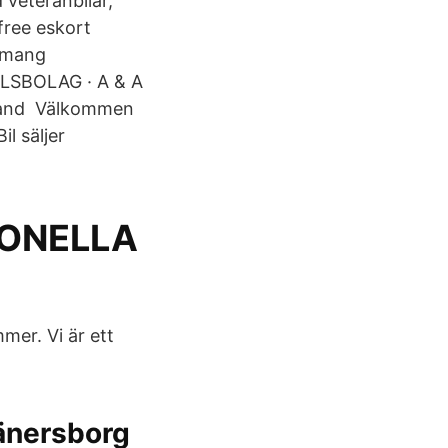
 veteranbilar,
free eskort
gemang
LSBOLAG · A & A
land Välkommen
il säljer
IONELLA
mer. Vi är ett
vänersborg