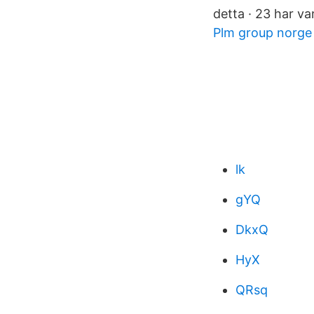
detta · 23 har var
Plm group norge
lk
gYQ
DkxQ
HyX
QRsq