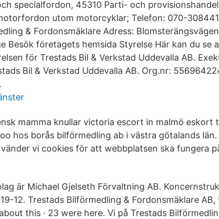
r och specialfordon, 45310 Parti- och provisionshande
ll motorfordon utom motorcyklar; Telefon: 070-3084
edling & Fordonsmäklare Adress: Blomsterängsvägen 
ge Besök företagets hemsida Styrelse Här kan du se al
elsen för Trestads Bil & Verkstad Uddevalla AB. Exek
stads Bil & Verkstad Uddevalla AB. Org.nr: 55696422
.
vänster
sk mamma knullar victoria escort in malmö eskort t
oo hos borås bilförmedling ab i västra götalands län.
vänder vi cookies för att webbplatsen ska fungera på 
g är Michael Gjelseth Förvaltning AB. Koncernstruk
019-12. Trestads Bilförmedling & Fordonsmäklare AB, 
g about this · 23 were here. Vi på Trestads Bilförmedli