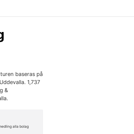
g
turen baseras på
Uddevalla. 1,737
ng &
lla.