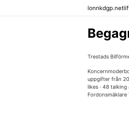
lonnkdgp.netli
Begagn
Trestads Bilförm
Koncernmoderbola
uppgifter från 2
likes · 48 talkin
Fordonsmäklare T