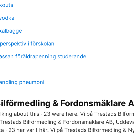
kouts
 vodka
kalbagge
perspektiv i förskolan
assan föräldrapenning studerande
andling pneumoni
Bilförmedling & Fordonsmäklare 
talking about this · 23 were here. Vi på Trestads Bilfö
restads Bilförmedling & Fordonsmäklare AB, Uddevalla
a · 23 har varit här. Vi på Trestads Bilförmedling & Ny