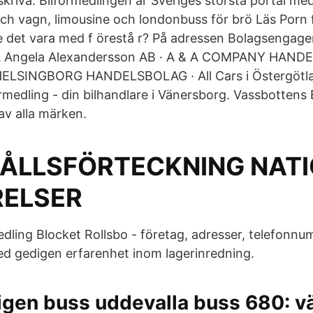
skriva. Bilförmedlingen är Sveriges största portal med
 och vagn, limousine och londonbuss för brö Läs Porn 
le det vara med f örestå r? På adressen Bolagsenga
A Angela Alexandersson AB · A & A COMPANY HANDE
HELSINGBORG HANDELSBOLAG · All Cars i Östergöt
förmedling - din bilhandlare i Vänersborg. Vassbottens B
av alla märken.
HÅLLSFÖRTECKNING NAT
ELSER
dling Blocket Rollsbo - företag, adresser, telefonnum
ed gedigen erfarenhet inom lagerinredning.
tigen buss uddevalla buss 680: 