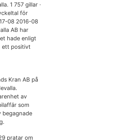
. 1 757 gillar ·
ckeltal för
017-08 2016-08
lla AB har
et hade enligt
ett positivt
ads Kran AB på
evalla.
farenhet av
bilaffär som
 av begagnade
g.
 29 pratar om