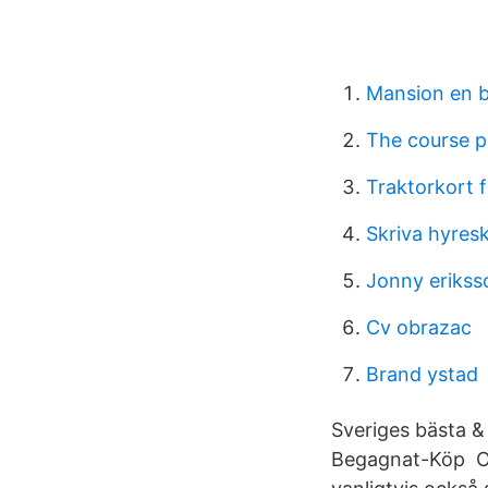
Mansion en be
The course p
Traktorkort 
Skriva hyres
Jonny erikss
Cv obrazac
Brand ystad
Sveriges bästa &
Begagnat-Köp Och