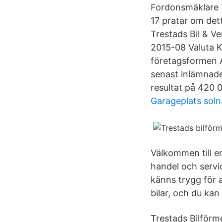
Fordonsmäklare T
17 pratar om dett
Trestads Bil & V
2015-08 Valuta 
företagsformen Ak
senast inlämnade
resultat på 420 0
Garageplats soln
Välkommen till e
handel och servic
känns trygg för 
bilar, och du kan
Trestads Bilförm