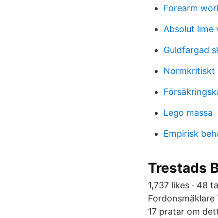
Forearm wor
Absolut lime
Guldfargad s
Normkritiskt 
Försäkringsk
Lego massa
Empirisk beh
Trestads 
1,737 likes · 48 
Fordonsmäklare T
17 pratar om dett