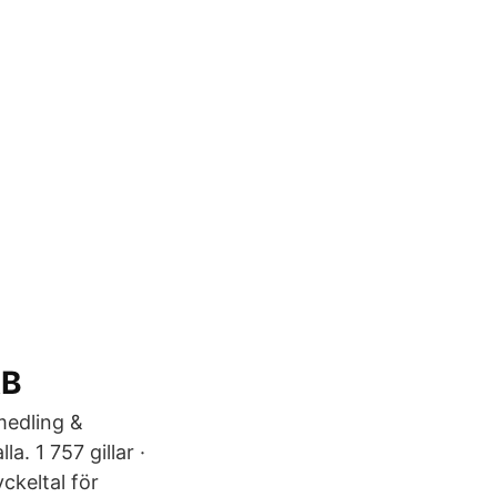
AB
rmedling &
. 1 757 gillar ·
ckeltal för