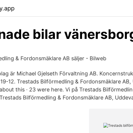
fy.app
ade bilar vänersbor
edling & Fordonsmäklare AB säljer - Bilweb
g är Michael Gjelseth Förvaltning AB. Koncernstruk
019-12. Trestads Bilförmedling & Fordonsmäklare AB, 
g about this · 23 were here. Vi på Trestads Bilförmedli
restads Bilförmedling & Fordonsmäklare AB, Uddeva