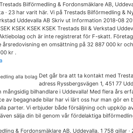
restads Bilförmedling & Fordonsmäklare AB, Uddevalla
a · 23 har varit här. Vi på Trestads Bilförmedling & Ny
erkstad Uddevalla AB Skriv ut Information 2018-08 2
KSEK KSEK KSEK KSEK Trestads Bil & Verkstad Uddeva
tiebolag och är inte registrerat för F-skatt. Företag
 årsredovisning en omsättning på 32 887 000 kr och 
00 kr .
a
Det går bra att ta kontakt med Trest
adress Ryssbergsvägen 1, 451 77 Udd
n mångsidig bilhandlare i Uddevalla! Med flera års er
e av begagnade bilar har vi lärt oss hur man gör en 
alla parter. Vi erbjuder både försäljning och uppköp
 även sälja din bil genom vår fördelaktiga bilförmedlin
edling & Fordonsmäklare AB, Uddevalla. 1 758 gillar ·