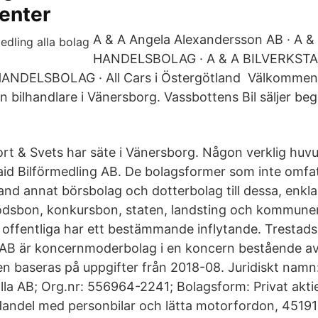
center
A & A Angela Alexandersson AB · A
HANDELSBOLAG · A & A BILVERKSTA
DELSBOLAG · All Cars i Östergötland Välkommen ti
in bilhandlare i Vänersborg. Vassbottens Bil säljer be
rt & Svets har säte i Vänersborg. Någon verklig huv
Said Bilförmedling AB. De bolagsformer som inte omfa
land annat börsbolag och dotterbolag till dessa, enkla
ödsbon, konkursbon, staten, landsting och kommuner,
 offentliga har ett bestämmande inflytande. Trestads
AB är koncernmoderbolag i en koncern bestående av
n baseras på uppgifter från 2018-08. Juridiskt namn:
la AB; Org.nr: 556964-2241; Bolagsform: Privat akti
Handel med personbilar och lätta motorfordon, 4519